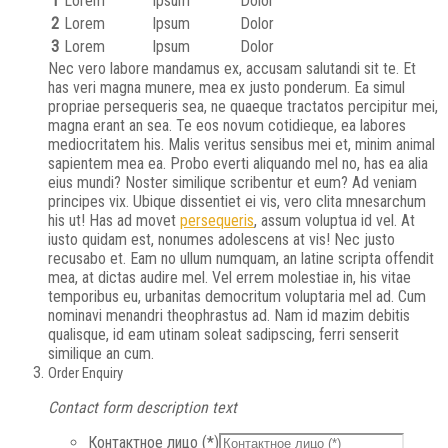
1
Lorem
Ipsum
Dolor
2
Lorem
Ipsum
Dolor
3
Lorem
Ipsum
Dolor
Nec vero labore mandamus ex, accusam salutandi sit te. Et
has veri magna munere, mea ex justo ponderum. Ea simul
propriae persequeris sea, ne quaeque tractatos percipitur mei,
magna erant an sea. Te eos novum cotidieque, ea labores
mediocritatem his. Malis veritus sensibus mei et, minim animal
sapientem mea ea. Probo everti aliquando mel no, has ea alia
eius mundi? Noster similique scribentur et eum? Ad veniam
principes vix. Ubique dissentiet ei vis, vero clita mnesarchum
his ut! Has ad movet
persequeris
, assum voluptua id vel. At
iusto quidam est, nonumes adolescens at vis! Nec justo
recusabo et. Eam no ullum numquam, an latine scripta offendit
mea, at dictas audire mel. Vel errem molestiae in, his vitae
temporibus eu, urbanitas democritum voluptaria mel ad. Cum
nominavi menandri theophrastus ad. Nam id mazim debitis
qualisque, id eam utinam soleat sadipscing, ferri senserit
similique an cum.
Order Enquiry
Contact form description text
Контактное лицо (*)