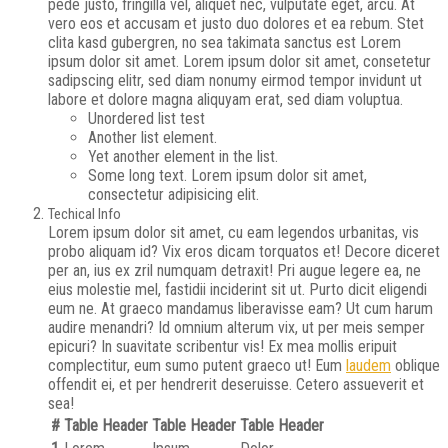
pede justo, fringilla vel, aliquet nec, vulputate eget, arcu. At
vero eos et accusam et justo duo dolores et ea rebum. Stet
clita kasd gubergren, no sea takimata sanctus est Lorem
ipsum dolor sit amet. Lorem ipsum dolor sit amet, consetetur
sadipscing elitr, sed diam nonumy eirmod tempor invidunt ut
labore et dolore magna aliquyam erat, sed diam voluptua.
Unordered list test
Another list element.
Yet another element in the list.
Some long text. Lorem ipsum dolor sit amet,
consectetur adipisicing elit.
Techical Info
Lorem ipsum dolor sit amet, cu eam legendos urbanitas, vis
probo aliquam id? Vix eros dicam torquatos et! Decore diceret
per an, ius ex zril numquam detraxit! Pri augue legere ea, ne
eius molestie mel, fastidii inciderint sit ut. Purto dicit eligendi
eum ne. At graeco mandamus liberavisse eam? Ut cum harum
audire menandri? Id omnium alterum vix, ut per meis semper
epicuri? In suavitate scribentur vis! Ex mea mollis eripuit
complectitur, eum sumo putent graeco ut! Eum
laudem
oblique
offendit ei, et per hendrerit deseruisse. Cetero assueverit et
sea!
#
Table Header
Table Header
Table Header