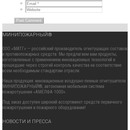
МИНИПОЖАРНЫЙ®
ООО «МАТГ» — российский производитель огнетушащих составов
и противопожарных средств. Мы предлагаем вам продукты,
изготовленные с применением инновационных технологий и
прошедшие через строгий контроль качества на соответствие
всем необходимым стандартам отрасли.
Наша продукция: инновационные воздушно-пенные огнетушители
МИНИПОЖАРНЫЙ®, автономная мобильная система
пожаротушения «АМЕЛФА-1000».
Под заказ доступен широкий ассортимент средств первичного
пожаротушения и пожарного оборудования!
НОВОСТИ И ПРЕССА