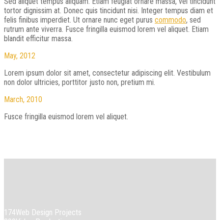
Sed aliquet tempus aliquam. Etiam feugiat ornare massa, vel tincidunt
tortor dignissim at. Donec quis tincidunt nisi. Integer tempus diam et
felis finibus imperdiet. Ut ornare nunc eget purus
commodo
, sed
rutrum ante viverra. Fusce fringilla euismod lorem vel aliquet. Etiam
blandit efficitur massa.
May,
2012
Lorem ipsum dolor sit amet, consectetur adipiscing elit. Vestibulum
non dolor ultricies, porttitor justo non, pretium mi.
March,
2010
Fusce fringilla euismod lorem vel aliquet.
174
Web Design Projects