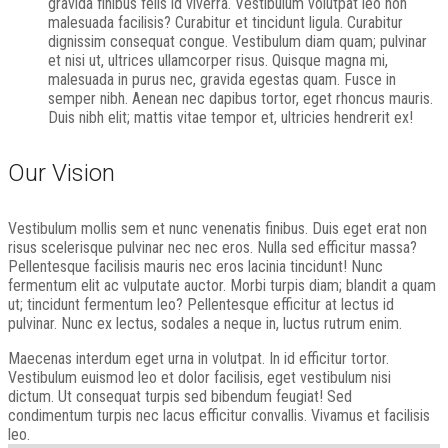
gravida finibus felis id viverra. Vestibulum volutpat leo non
malesuada facilisis? Curabitur et tincidunt ligula. Curabitur
dignissim consequat congue. Vestibulum diam quam; pulvinar
et nisi ut, ultrices ullamcorper risus. Quisque magna mi,
malesuada in purus nec, gravida egestas quam. Fusce in
semper nibh. Aenean nec dapibus tortor, eget rhoncus mauris.
Duis nibh elit; mattis vitae tempor et, ultricies hendrerit ex!
Our Vision
Vestibulum mollis sem et nunc venenatis finibus. Duis eget erat non
risus scelerisque pulvinar nec nec eros. Nulla sed efficitur massa?
Pellentesque facilisis mauris nec eros lacinia tincidunt! Nunc
fermentum elit ac vulputate auctor. Morbi turpis diam; blandit a quam
ut; tincidunt fermentum leo? Pellentesque efficitur at lectus id
pulvinar. Nunc ex lectus, sodales a neque in, luctus rutrum enim.
Maecenas interdum eget urna in volutpat. In id efficitur tortor.
Vestibulum euismod leo et dolor facilisis, eget vestibulum nisi
dictum. Ut consequat turpis sed bibendum feugiat! Sed
condimentum turpis nec lacus efficitur convallis. Vivamus et facilisis
leo.