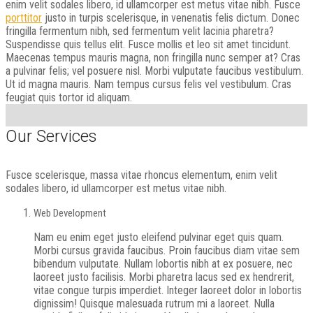
enim velit sodales libero, id ullamcorper est metus vitae nibh. Fusce
porttitor
justo in turpis scelerisque, in venenatis felis dictum. Donec
fringilla fermentum nibh, sed fermentum velit lacinia pharetra?
Suspendisse quis tellus elit. Fusce mollis et leo sit amet tincidunt.
Maecenas tempus mauris magna, non fringilla nunc semper at? Cras
a pulvinar felis; vel posuere nisl. Morbi vulputate faucibus vestibulum.
Ut id magna mauris. Nam tempus cursus felis vel vestibulum. Cras
feugiat quis tortor id aliquam.
Our Services
Fusce scelerisque, massa vitae rhoncus elementum, enim velit
sodales libero, id ullamcorper est metus vitae nibh.
Web Development
Nam eu enim eget justo eleifend pulvinar eget quis quam.
Morbi cursus gravida faucibus. Proin faucibus diam vitae sem
bibendum vulputate. Nullam lobortis nibh at ex posuere, nec
laoreet justo facilisis. Morbi pharetra lacus sed ex hendrerit,
vitae congue turpis imperdiet. Integer laoreet dolor in lobortis
dignissim! Quisque malesuada rutrum mi a laoreet. Nulla