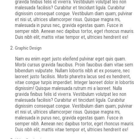
gravida finibus felis id viverra. Vestibulum volutpat leo non
malesuada facilisis? Curabitur et tincidunt ligula. Curabitur
dignissim consequat congue. Vestibulum diam quam; pulvinar
et nisi ut, ultrices ullamcorper risus. Quisque magna mi,
malesuada in purus nec, gravida egestas quam. Fusce in
semper nibh. Aenean nec dapibus tortor, eget rhoncus mauris.
Duis nibh elit; mattis vitae tempor et, ultricies hendrerit ex!
Graphic Design
Nam eu enim eget justo eleifend pulvinar eget quis quam.
Morbi cursus gravida faucibus. Proin faucibus diam vitae sem
bibendum vulputate. Nullam lobortis nibh at ex posuere, nec
laoreet justo facilisis. Morbi pharetra lacus sed ex hendrerit,
vitae congue turpis imperdiet. Integer laoreet dolor in lobortis
dignissim! Quisque malesuada rutrum mi a laoreet. Nulla
gravida finibus felis id viverra. Vestibulum volutpat leo non
malesuada facilisis? Curabitur et tincidunt ligula. Curabitur
dignissim consequat congue. Vestibulum diam quam; pulvinar
et nisi ut, ultrices ullamcorper risus. Quisque magna mi,
malesuada in purus nec, gravida egestas quam. Fusce in
semper nibh. Aenean nec dapibus tortor, eget rhoncus mauris.
Duis nibh elit; mattis vitae tempor et, ultricies hendrerit ex!