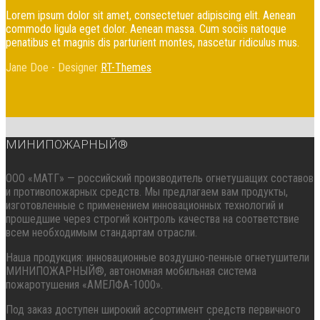
Lorem ipsum dolor sit amet, consectetuer adipiscing elit. Aenean
commodo ligula eget dolor. Aenean massa. Cum sociis natoque
penatibus et magnis dis parturient montes, nascetur ridiculus mus.
Jane Doe -
Designer
RT-Themes
МИНИПОЖАРНЫЙ®
ООО «МАТГ» — российский производитель огнетушащих составов
и противопожарных средств. Мы предлагаем вам продукты,
изготовленные с применением инновационных технологий и
прошедшие через строгий контроль качества на соответствие
всем необходимым стандартам отрасли.
Наша продукция: инновационные воздушно-пенные огнетушители
МИНИПОЖАРНЫЙ®, автономная мобильная система
пожаротушения «АМЕЛФА-1000».
Под заказ доступен широкий ассортимент средств первичного