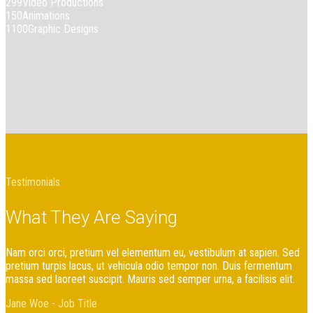
299
Video Productions
150
Animations
1100
Graphic Designs
Testimonials
What They Are Saying
Nam orci orci, pretium vel elementum eu, vestibulum at sapien. Sed
pretium turpis lacus, ut vehicula odio tempor non. Duis fermentum
massa sed laoreet suscipit. Mauris sed semper urna, a facilisis elit.
Jane Woe -
Job Title