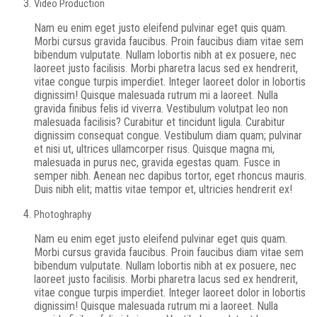
Video Production
Nam eu enim eget justo eleifend pulvinar eget quis quam.
Morbi cursus gravida faucibus. Proin faucibus diam vitae sem
bibendum vulputate. Nullam lobortis nibh at ex posuere, nec
laoreet justo facilisis. Morbi pharetra lacus sed ex hendrerit,
vitae congue turpis imperdiet. Integer laoreet dolor in lobortis
dignissim! Quisque malesuada rutrum mi a laoreet. Nulla
gravida finibus felis id viverra. Vestibulum volutpat leo non
malesuada facilisis? Curabitur et tincidunt ligula. Curabitur
dignissim consequat congue. Vestibulum diam quam; pulvinar
et nisi ut, ultrices ullamcorper risus. Quisque magna mi,
malesuada in purus nec, gravida egestas quam. Fusce in
semper nibh. Aenean nec dapibus tortor, eget rhoncus mauris.
Duis nibh elit; mattis vitae tempor et, ultricies hendrerit ex!
Photoghraphy
Nam eu enim eget justo eleifend pulvinar eget quis quam.
Morbi cursus gravida faucibus. Proin faucibus diam vitae sem
bibendum vulputate. Nullam lobortis nibh at ex posuere, nec
laoreet justo facilisis. Morbi pharetra lacus sed ex hendrerit,
vitae congue turpis imperdiet. Integer laoreet dolor in lobortis
dignissim! Quisque malesuada rutrum mi a laoreet. Nulla