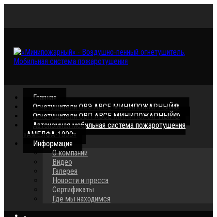
Главная
Огнетушители ОВЭ АВСЕ МИНИПОЖАРНЫЙ®
Огнетушители ОВП АВСЕ МИНИПОЖАРНЫЙ®
Автономная мобильная система пожаротушения
«АМЕЛФА-1000»
Информация
О компании
Видео
Галерея
Новости и пресса
Сертификаты
Где мы находимся