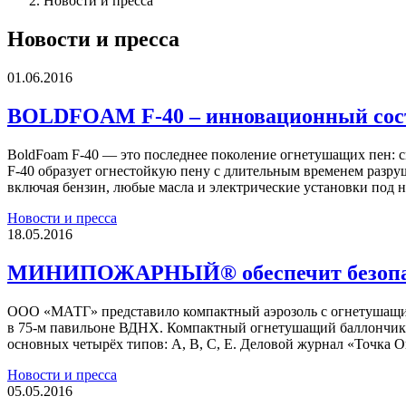
Новости и пресса
Новости и пресса
01.06.2016
BOLDFOAM F-40 – инновационный со
BoldFoam F-40 — это последнее поколение огнетушащих пен: с
F-40 образует огнестойкую пену с длительным временем разру
включая бензин, любые масла и электрические установки под 
Новости и пресса
18.05.2016
МИНИПОЖАРНЫЙ® обеспечит безопа
ООО «МАТГ» представило компактный аэрозоль с огнетушащи
в 75-м павильоне ВДНХ. Компактный огнетушащий баллончи
основных четырёх типов: А, В, С, Е. Деловой журнал «Точка О
Новости и пресса
05.05.2016